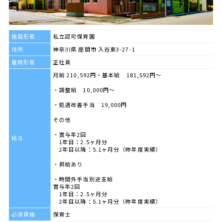
施設形態
私立認可保育園
住所
神奈川県 座間市 入谷東3-27-1
雇用形態
正社員
月給 210,592円・基本給 181,592円～
・調整給 10,000円～
・処遇改善手当 19,000円
その他
・賞与年2回
給与
1年目：2.5ヶ月分
2年目以降：5.1ヶ月分（昨年度実績）
・昇給あり
・時間外手当別途支給
賞与年2回
1年目：2.5ヶ月分
2年目以降：5.1ヶ月分（昨年度実績）
必須資格
保育士