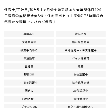
保育士/正社員/賞与5.1ヶ月分支給実績あり★年間休日120
日程度◎座間駅徒歩5分！住宅手当あり♪実働7.75時間◎自
然豊かな環境でのびのび保育♪
昇給あり
賞与あり
交通費支給
福利厚生充実
残業手当あり
主婦活躍中・主夫活躍中
車通勤可
バイク通勤可
正社員
急募
即日OK
女性活躍中
中高年活躍中
社会保険完備
駅チカ
20代活躍中
30代活躍中
40代活躍中
ブランクOK
育休・産休制度あり