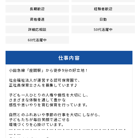
長期歓迎
経験者歓迎
資格優遇
日勤
詳細応相談
50代活躍中
60代活躍中
仕事内容
小田急線「座間駅」から徒歩9分の好立地！
社会福祉法人が運営する認可保育園で、
正社員保育士さんを募集しています♪
子ども一人ひとりの人権や個性を大切にし、
さまざまな体験を通して豊かな
感性や思いやりを育む保育を行っています。
自然とのふれあいや季節の行事を大切にしながら、
子どもたちが毎日笑顔で過ごせる
環境づくりを心掛けています。
─・─・─・─・─・─・─・─・─・―─・─・─・─・─・
─・─