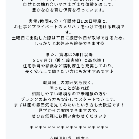
自然との触れ合いやさまざまな体験を通して、
豊かな心を育む保育を行っています。
実働7時間45分・年間休日120日程度と、
お仕事とプライベートのメリハリをつけて働ける環境で
す。
土曜日に出勤した際は平日に振替休日が取得できるため、
しっかりとお休みも確保できます◎
また、賞与は2年目以降
5.1ヶ月分（昨年度実績）と高水準！
住宅手当や給食など福利厚生も充実しており、
長く安心して働きたい方にもおすすめです♪
職員同士の雰囲気も良く、
困ったことがあれば
相談しやすい環境なので未経験の方や
ブランクのある方も安心してスタートできます。
まずは園の雰囲気を見てみたいという方も大歓迎です！
見学からご案内できますので、
ぜひお気軽にお問い合わせください♪
＊＊＊＊＊＊＊＊＊＊＊＊＊＊＊＊＊＊
☆採用担当 橋本☆