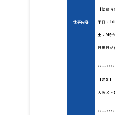
【勤務時
仕事内容
平日：10
土：9時
日曜日が
*******
【通勤】
大阪メト
*******