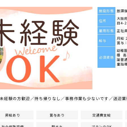
施設形態
放課
大阪府
住所
目4-2
雇用形態
正社
月給 
給与
賞与：
幼稚
種 
必須資格
諭普
童指
未経験の方歓迎／持ち帰りなし／事務作業も少ないです／送迎業
昇給あり
賞与あり
交通費支給
社会保険完備
駅チカ
ブランクOK