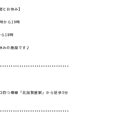
間とお休み】
時から19時
から18時
休みの施設です♪
*********************************
ロ四つ橋線「北加賀屋駅」から徒歩3分
*********************************