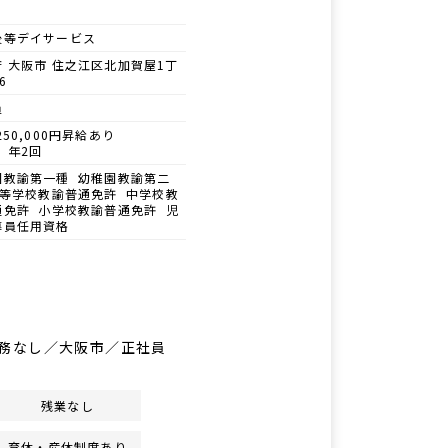
後等デイサービス
 大阪市 住之江区北加賀屋1丁
6
員
250,000円昇給あり
 年2回
園教諭第一種 幼稚園教諭第二
高等学校教諭普通免許 中学校教
通免許 小学校教諭普通免許 児
導員任用資格
務なし／大阪市／正社員
残業なし
育休・産休制度あり