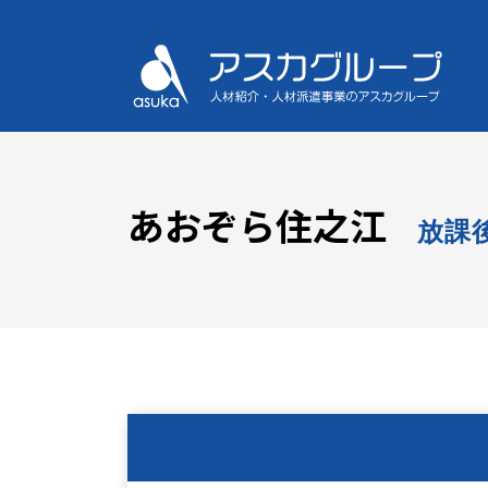
あおぞら住之江
放課