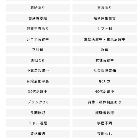
昇給あり
賞与あり
交通費支給
福利厚生充実
残業手当あり
シフト制
シニア活躍中
主婦活躍中・主夫活躍中
正社員
急募
即日OK
女性活躍中
中高年活躍中
社会保険完備
有給消化率高
駅チカ
30代活躍中
40代活躍中
ブランクOK
育休・産休制度あり
長期歓迎
経験者歓迎
ミドル活躍
学歴不問
資格優遇
夜勤なし