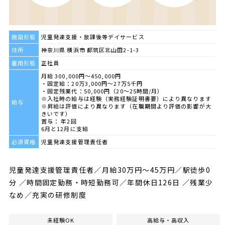
施設形態
児童発達支援・放課後等デイサービス
住所
神奈川県 横浜市 都筑区北山田2-1-3
雇用形態
正社員
月給 300,000円～450,000円
・固定給：20万3,000円～27万5千円
・固定残業代：50,000円（20～25時間/月）
※入社時の給与は経験（実務経験証明書要）により異なります
給与
※昇給は評価により異なります（在職期間より評価の影響が大
きいです）
賞与： 年2回
6月と12月に支給
必須資格
児童発達支援管理責任者
児童発達支援管理責任者／月給30万円〜45万円／駅徒歩0
分 ／時間固定勤務・時短勤務可／年間休日126日 ／残業少
なめ／充実の研修制度
未経験OK
高給与・高収入