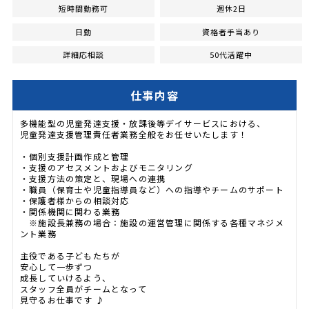
短時間勤務可
週休2日
日勤
資格者手当あり
詳細応相談
50代活躍中
仕事内容
多機能型の児童発達支援・放課後等デイサービスにおける、
児童発達支援管理責任者業務全般をお任せいたします！
・個別支援計画作成と管理
・支援のアセスメントおよびモニタリング
・支援方法の策定と、現場への連携
・職員（保育士や児童指導員など）への指導やチームのサポート
・保護者様からの相談対応
・関係機関に関わる業務
※施設長兼務の場合：施設の運営管理に関係する各種マネジメ
ント業務
主役である子どもたちが
安心して一歩ずつ
成長していけるよう、
スタッフ全員がチームとなって
見守るお仕事です ♪