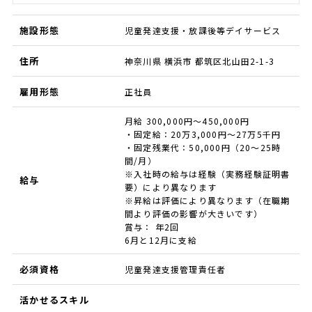
施設形態
児童発達支援・放課後等デイサービス
住所
神奈川県 横浜市 都筑区北山田2-1-3
雇用形態
正社員
月給 300,000円～450,000円
・固定給：20万3,000円～27万5千円
・固定残業代：50,000円（20～25時
間/月）
※入社時の給与は経験（実務経験証明書
給与
要）により異なります
※昇給は評価により異なります（在職期
間より評価の影響が大きいです）
賞与： 年2回
6月と12月に支給
必須資格
児童発達支援管理責任者
活かせるスキル