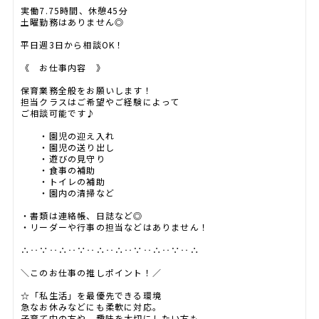
実働7.75時間、休憩45分
土曜勤務はありません◎
平日週3日から相談OK！
《 お仕事内容 》
保育業務全般をお願いします！
担当クラスはご希望やご経験によって
ご相談可能です♪
・園児の迎え入れ
・園児の送り出し
・遊びの見守り
・食事の補助
・トイレの補助
・園内の清掃など
・書類は連絡帳、日誌など◎
・リーダーや行事の担当などはありません！
∴‥∵‥∴‥∵‥∴‥∴‥∵‥∴‥∵‥∴
＼このお仕事の推しポイント！／
☆「私生活」を最優先できる環境
急なお休みなどにも柔軟に対応。
子育て中の方や、趣味を大切にしたい方も