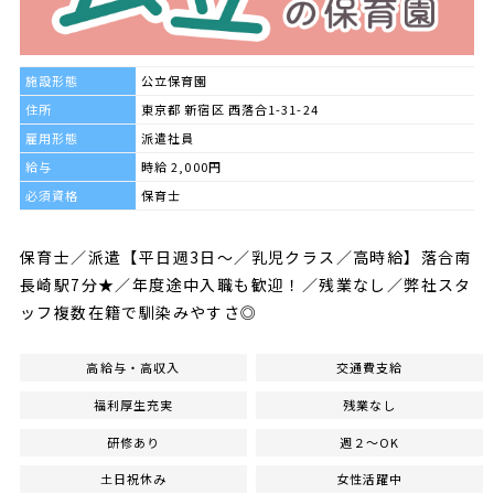
施設形態
公立保育園
住所
東京都 新宿区 西落合1-31-24
雇用形態
派遣社員
給与
時給 2,000円
必須資格
保育士
保育士／派遣【平日週3日～／乳児クラス／高時給】落合南
長崎駅7分★／年度途中入職も歓迎！／残業なし／弊社スタ
ッフ複数在籍で馴染みやすさ◎
高給与・高収入
交通費支給
福利厚生充実
残業なし
研修あり
週２～OK
土日祝休み
女性活躍中