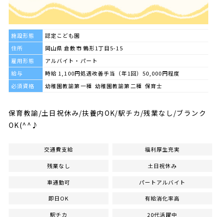
施設形態
認定こども園
住所
岡山県 倉敷市 鶴形1丁目5-15
雇用形態
アルバイト・パート
給与
時給 1,100円処遇改善手当（年1回）50,000円程度
必須資格
幼稚園教諭第一種 幼稚園教諭第二種 保育士
保育教諭/土日祝休み/扶養内OK/駅チカ/残業なし/ブランク
OK(^^♪
交通費支給
福利厚生充実
残業なし
土日祝休み
車通勤可
パートアルバイト
即日OK
有給消化率高
駅チカ
20代活躍中