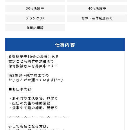
30代活躍中
40代活躍中
ブランクOK
育休・産休制度あり
詳細応相談
仕事内容
倉敷駅徒歩10分の場所にある
認定こども園竹中幼稚園で
保育教諭さんを募集中です！
満3歳児～就学前までの
お子さんがか通っています(^^♪
■お仕事内容
￣￣￣￣￣￣￣
・あそびや生活支援、見守り
・担任の先生の補助業務
・食事や午睡の補助、見守り
∴‥∵‥∴‥∵‥∴‥∴‥∵‥∴‥
少しでも気になる方は、