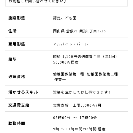
お気軽にお問い合わせください♪
施設形態
認定こども園
住所
岡山県 倉敷市 鶴形1丁目5-15
雇用形態
アルバイト・パート
時給 1,100円処遇改善手当（年1回）
給与
50,000円程度
幼稚園教諭第一種 幼稚園教諭第二種
必須資格
保育士
活かせるスキル
資格を生かしてお仕事できます！
交通費支給
実費支給 上限5,000円/月
09時00分 ～ 17時00分
勤務時間
9時 ～ 17時の間の6時間 程度