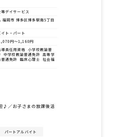
後等デイサービス
 福岡市 博多区博多駅南5丁目
0
バイト・パート
1,070円～1,160円
指導員任用資格 小学校教諭普
許 中学校教諭普通免許 高等学
諭普通免許 臨床心理士 社会福
迎♪／お子さまの放課後活
パートアルバイト