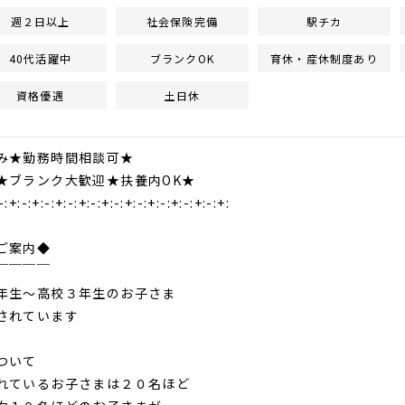
週２日以上
社会保険完備
駅チカ
40代活躍中
ブランクOK
育休・産休制度あり
資格優遇
土日休
み★勤務時間相談可★
★ブランク大歓迎★扶養内OK★
-:+:-:+:-:+:-:+:-:+:-:+:-:+:-:+:-:+:-:+:
ご案内◆
￣￣￣￣
年生～高校３年生のお子さま
されています
ついて
ているお子さまは２０名ほど