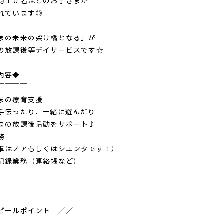
１０名ほどのお子さまが
れています◎
まの未来の架け橋となる」が
の放課後等デイサービスです☆
内容◆
￣￣￣￣
まの療育支援
伝ったり、一緒に遊んだり
の放課後活動をサポート♪
務
はノアもしくはシエンタです！）
記録業務（連絡帳など）
ピールポイント ／／