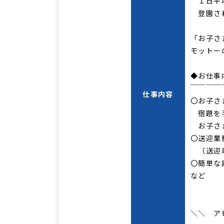
１日平均
登園さ
「お子さ
モットー
◆お仕事
￣￣￣￣
仕事内容
〇お子さ
宿題を手
お子さま
〇送迎業
（送迎車
〇簡単な
など
＼＼ ア