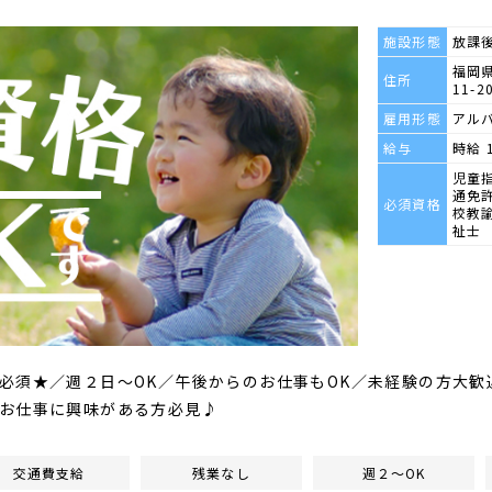
施設形態
放課
福岡県
住所
11-2
雇用形態
アル
給与
時給 
児童
通免
必須資格
校教
祉士
必須★／週２日～OK／午後からのお仕事もOK／未経験の方大歓
お仕事に興味がある方必見♪
交通費支給
残業なし
週２～OK