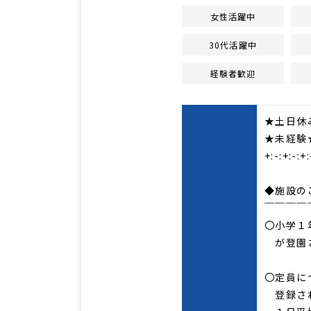
女性活躍中
30代活躍中
経験者歓迎
★土日休
★未経験
+:-:+:-:+:
◆施設の
￣￣￣￣
〇小学１
が登園
〇定員に
登録され