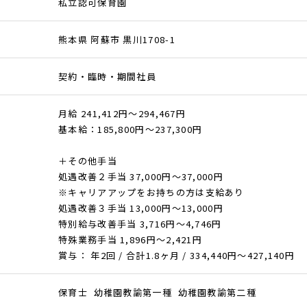
私立認可保育園
熊本県 阿蘇市 黒川1708-1
契約・臨時・期間社員
月給 241,412円～294,467円
基本給：185,800円〜237,300円
＋その他手当
処遇改善２手当 37,000円〜37,000円
※キャリアアップをお持ちの方は支給あり
処遇改善３手当 13,000円〜13,000円
特別給与改善手当 3,716円〜4,746円
特殊業務手当 1,896円〜2,421円
賞与： 年2回 / 合計1.8ヶ月 / 334,440円〜427,140円
保育士 幼稚園教諭第一種 幼稚園教諭第二種