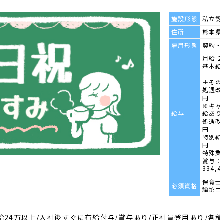
施設形態
私立
住所
熊本県
雇用形態
契約
月給 2
基本給
＋そ
処遇改
円
※キ
給与
給あ
処遇改
円
特別給
円
特殊業
賞与：
334,
保育
必須資格
諭第
月給24万以上/入社後すぐに有給付与/賞与あり/正社員登用あり/各