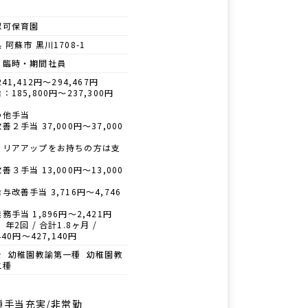
認可保育園
 阿蘇市 黒川1708-1
・臨時・期間社員
41,412円～294,467円
：185,800円〜237,300円
の他手当
善２手当 37,000円〜37,000
ャリアアップをお持ちの方は支
り
善３手当 13,000円〜13,000
与改善手当 3,716円〜4,746
務手当 1,896円〜2,421円
 年2回 / 合計1.8ヶ月 /
440円〜427,140円
士 幼稚園教諭第一種 幼稚園教
二種
種手当充実/非常勤