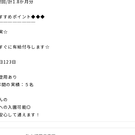
回/計1.8か月分
すすめポイント◆◆◆
￣￣￣￣￣￣￣￣
実☆
すぐに有給付与します☆
日123日
登用あり
間の実績：５名
んの
への入園可能◎
安心して通えます！