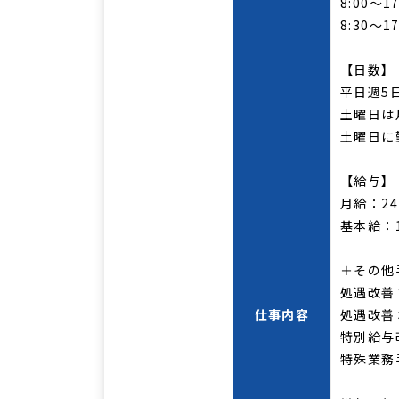
8:00～17
8:30～1
【日数】
平日週5
土曜日は
土曜日に
【給与】
月給：241
基本給：1
＋その他
処遇改善２
仕事内容
処遇改善３
特別給与改
特殊業務手