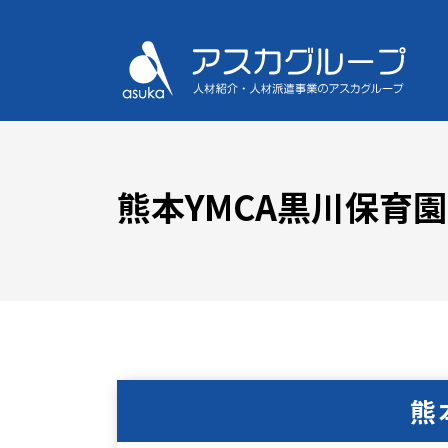
熊本YMCA黒川保育
熊