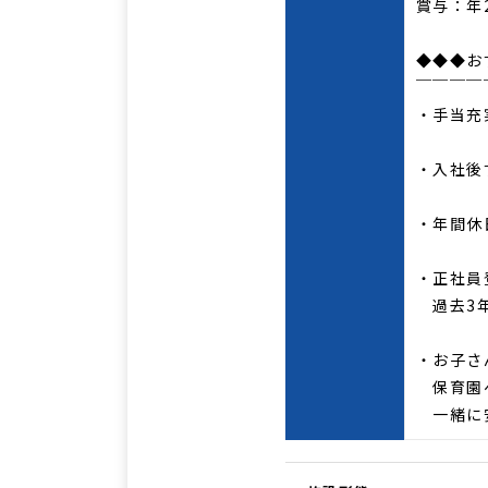
賞与：年2
◆◆◆お
￣￣￣￣
・手当充
・入社後
・年間休
・正社員
過去3年
・お子さ
保育園
一緒に