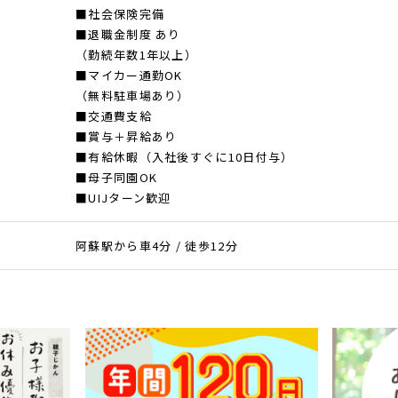
■社会保険完備
■退職金制度 あり
（勤続年数1年以上）
■マイカー通勤OK
（無料駐車場あり）
■交通費支給
■賞与＋昇給あり
■有給休暇（入社後すぐに10日付与）
■母子同園OK
■UIJターン歓迎
阿蘇駅から車4分 / 徒歩12分