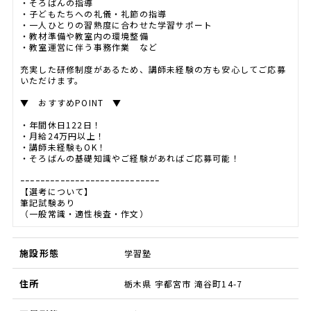
・そろばんの指導
・子どもたちへの礼儀・礼節の指導
・一人ひとりの習熟度に合わせた学習サポート
・教材準備や教室内の環境整備
・教室運営に伴う事務作業 など
充実した研修制度があるため、講師未経験の方も安心してご応募
いただけます。
▼ おすすめPOINT ▼
・年間休日122日！
・月給24万円以上！
・講師未経験もOK！
・そろばんの基礎知識やご経験があればご応募可能！
ｰｰｰｰｰｰｰｰｰｰｰｰｰｰｰｰｰｰｰｰｰｰｰｰｰｰｰｰ
【選考について】
筆記試験あり
（一般常識・適性検査・作文）
施設形態
学習塾
住所
栃木県 宇都宮市 滝谷町14-7