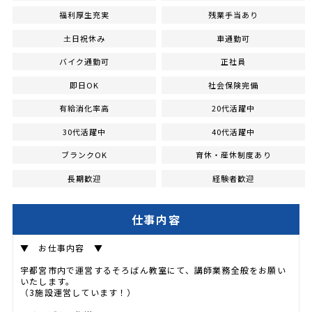
福利厚生充実
残業手当あり
土日祝休み
車通勤可
バイク通勤可
正社員
即日OK
社会保険完備
有給消化率高
20代活躍中
30代活躍中
40代活躍中
ブランクOK
育休・産休制度あり
長期歓迎
経験者歓迎
仕事内容
▼ お仕事内容 ▼
宇都宮市内で運営するそろばん教室にて、講師業務全般をお願い
いたします。
（3施設運営しています！）