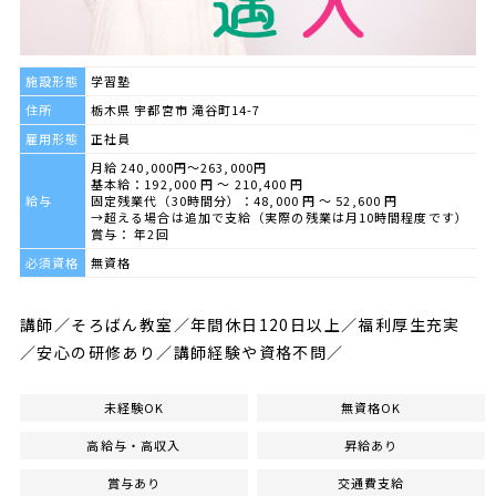
施設形態
学習塾
住所
栃木県 宇都宮市 滝谷町14-7
雇用形態
正社員
月給 240,000円～263,000円
基本給：192,000 円 〜 210,400 円
給与
固定残業代（30時間分）：48,000 円 〜 52,600 円
→超える場合は追加で支給（実際の残業は月10時間程度です）
賞与： 年2回
必須資格
無資格
講師／そろばん教室／年間休日120日以上／福利厚生充実
／安心の研修あり／講師経験や資格不問／
未経験OK
無資格OK
高給与・高収入
昇給あり
賞与あり
交通費支給