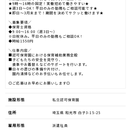
★9時～16時の固定！実働短めで働きやすい★
★週3日～OK！平日のみの勤務もご相談可能です★
★即日～3月末まで！期間を決めてサクッと働けます★
＼募集要項／
◆保育士資格
◆9:00～16:00（週3日～）
※日祝休み。平日のみの勤務もご相談OK！
◆時給1550円
＼仕事内容／
■認可保育園における保育補助業務全般
■子どもたちの安全を見守り、
食事やお着替えなどのサポートを行います。
■日々の遊びの準備や片付け、
園内清掃などのお手伝いもお任せします。
◎ご応募はお早めにお願いします◎
施設形態
私立認可保育園
住所
埼玉県 和光市 白子3-15-25
雇用形態
派遣社員