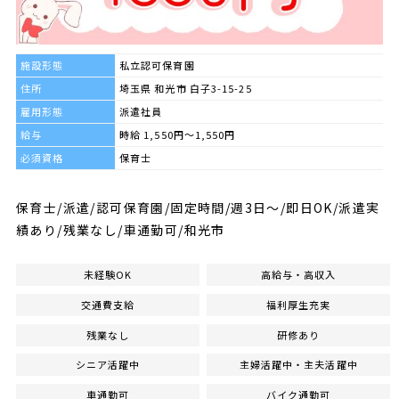
施設形態
私立認可保育園
住所
埼玉県 和光市 白子3-15-25
雇用形態
派遣社員
給与
時給 1,550円～1,550円
必須資格
保育士
保育士/派遣/認可保育園/固定時間/週3日～/即日OK/派遣実
績あり/残業なし/車通勤可/和光市
未経験OK
高給与・高収入
交通費支給
福利厚生充実
残業なし
研修あり
シニア活躍中
主婦活躍中・主夫活躍中
車通勤可
バイク通勤可