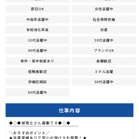
即日OK
女性活躍中
中高年活躍中
社会保険完備
有給消化率高
派遣
20代活躍中
30代活躍中
40代活躍中
ブランクOK
育休・産休制度あり
長期歓迎
経験者歓迎
ミドル活躍
詳細応相談
50代活躍中
60代活躍中
仕事内容
◆◇◆保育士さん募集です◆◇◆
￣￣￣￣￣￣￣￣￣￣￣￣￣￣￣￣￣
＼おすすめポイント／
★派遣実績ありで安心の受け入れ態勢！★