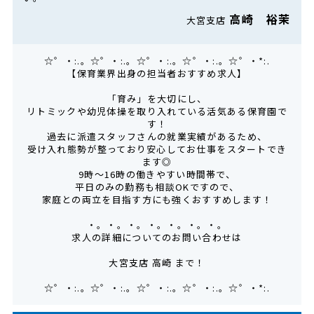
高崎 裕茉
大宮支店
☆゜・:.。☆゜・:.。☆゜・:.。☆゜・:.。☆゜・*:.
【保育業界出身の担当者おすすめ求人】
「育み」を大切にし、
リトミックや幼児体操を取り入れている活気ある保育園で
す！
過去に派遣スタッフさんの就業実績があるため、
受け入れ態勢が整っており安心してお仕事をスタートでき
ます◎
9時～16時の働きやすい時間帯で、
平日のみの勤務も相談OKですので、
家庭との両立を目指す方にも強くおすすめします！
・。・。・。・。・。・。・。
求人の詳細についてのお問い合わせは
大宮支店 高崎 まで！
☆゜・:.。☆゜・:.。☆゜・:.。☆゜・:.。☆゜・*:.