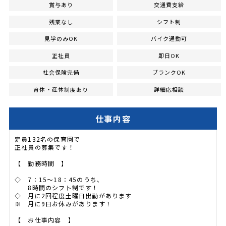
賞与あり
交通費支給
残業なし
シフト制
見学のみOK
バイク通勤可
正社員
即日OK
社会保険完備
ブランクOK
育休・産休制度あり
詳細応相談
仕事内容
定員132名の保育園で
正社員の募集です！
【 勤務時間 】
◇ 7：15～18：45のうち、
8時間のシフト制です！
◇ 月に2回程度土曜日出勤があります
※ 月に9日お休みがあります！
【 お仕事内容 】