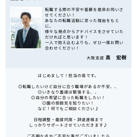
転職する際の不安や葛藤を是非お伺いさ
せてください！
あなたの転職活動に至った理由をもと
に、
様々な視点からアドバイスをさせていた
だければと思います！
一人で抱え込むよりも、ぜひ一度お問い
合わせください！
高 宏樹
大阪支店
はじめまして！担当の高です。
◎転職したいけど自分に合う職場があるか不安、、
◎いきなり面接は緊張する、、
◎自分の希望に合った転職をしたい！
◎園の雰囲気を知りたい！
など！何でもご相談ください♪
日程調整・面接同席・辞退連絡まで
しっかりサポートさせていただきます♪
ご不明な点やご不安な事がございましたら