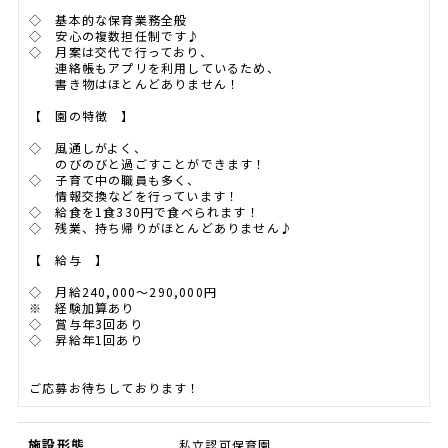
◇ 基本的な保育業務全般
◇ 安心の複数担任制です♪
◇ 月案は交代で行っており、
連絡帳もアプリを利用しているため、
書き物はほとんどありません！
【 園の特徴 】
◇ 風通しがよく、
のびのびと過ごすことができます！
◇ 子育て中の職員も多く、
情報交換などを行っています！
◇ 給食を1食330円で食べられます！
◇ 残業、持ち帰りがほとんどありません♪
【 給与 】
◇ 月給240,000～290,000円
※ 経験加算あり
◇ 賞与年3回あり
◇ 昇給年1回あり
ご応募お待ちしております！
施設形態
私立認可保育園