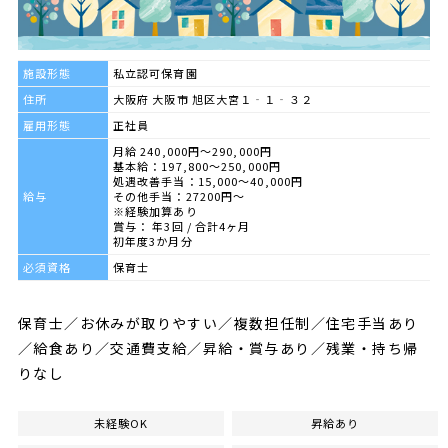
施設形態
私立認可保育園
住所
大阪府 大阪市 旭区大宮１‐１‐３２
雇用形態
正社員
月給 240,000円～290,000円
基本給：197,800～250,000円
処遇改善手当：15,000～40,000円
給与
その他手当：27200円～
※経験加算あり
賞与： 年3回 / 合計4ヶ月
初年度3か月分
必須資格
保育士
保育士／お休みが取りやすい／複数担任制／住宅手当あり
／給食あり／交通費支給／昇給・賞与あり／残業・持ち帰
りなし
未経験OK
昇給あり