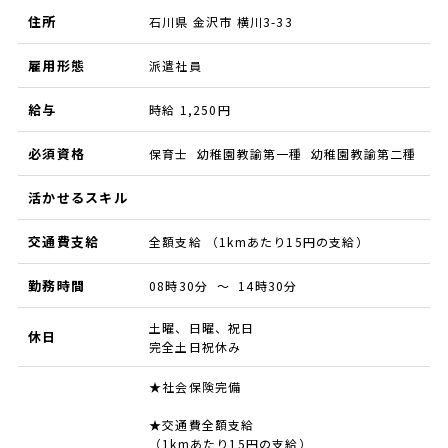
住所
石川県 金沢市 横川3-33
雇用形態
派遣社員
給与
時給 1,250円
必須資格
保育士 幼稚園教諭第一種 幼稚園教諭第二種
活かせるスキル
交通費支給
全額支給 （1kmあたり15円の支給）
勤務時間
08時30分 ～ 14時30分
土曜、日曜、祝日
休日
完全土日祝休み
★社会保険完備
★交通費全額支給
（1kmあたり15円の支給）