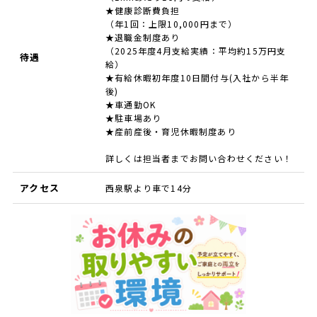
★健康診断費負担
（年1回：上限10,000円まで）
★退職金制度あり
（2025年度4月支給実績：平均約15万円支
待遇
給）
★有給休暇初年度10日間付与(入社から半年
後)
★車通勤OK
★駐車場あり
★産前産後・育児休暇制度あり
詳しくは担当者までお問い合わせください！
アクセス
西泉駅より車で14分