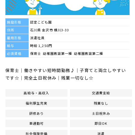
施設形態
認定こども園
住所
石川県 金沢市 横川3-33
雇用形態
派遣社員
給与
時給 1,250円
必須資格
保育士 幼稚園教諭第一種 幼稚園教諭第二種
保育士｜働きやすい短時間勤務♪｜子育てと両立しやすい
です☆｜完全土日祝休み｜残業一切なし☆
高給与・高収入
交通費支給
福利厚生充実
残業なし
研修あり
土日祝休み
車通勤可
即日OK
社会保険完備
派遣