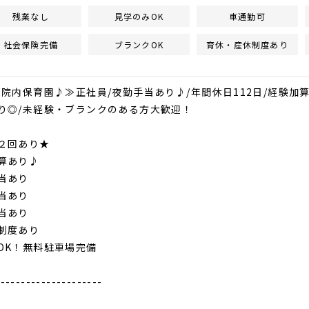
残業なし
見学のみOK
車通勤可
社会保険完備
ブランクOK
育休・産休制度あり
≪院内保育園♪≫正社員/夜勤手当あり♪/年間休日112日/経験加
り◎/未経験・ブランクのある方大歓迎！
２回あり★
算あり♪
当あり
当あり
当あり
制度あり
OK！無料駐車場完備
---------------------