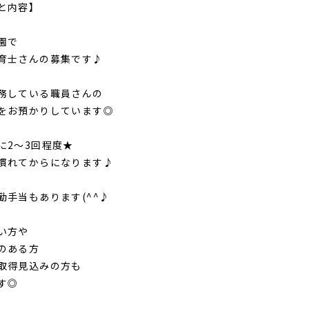
と内容】
園で
育士さんの募集です♪
務している職員さんの
をお預かりしています◎
に2～3回程度★
慣れてからになります♪
勤手当もあります(^^♪
い方や
のある方
取得見込みの方も
す◎