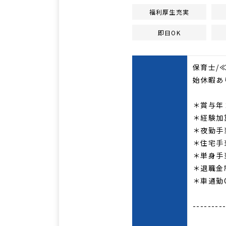
福利厚生充実
即日OK
保育士/
始休暇あ
＊賞与年
＊経験加
＊夜勤手
＊住宅手
＊単身手
＊退職金
＊車通勤
--------