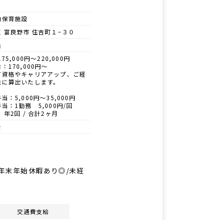
内保育施設
 富良野市 住吉町１−３０
員
75,000円～220,000円
：170,000円〜
有資格やキャリアアップ、ご経
元に算出いたします。
当：5,000円〜35,000円
当：1勤務 5,000円/回
 年2回 / 合計2ヶ月
士
・年末年始休暇あり◎/未経
交通費支給