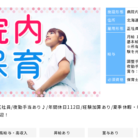
施設形態
病院
住所
北海道
雇用形態
正社
月給 1
基本給
※所
験を
給与
調整手
夜勤手
賞与：
必須資格
保育
社員/夜勤手当あり♪/年間休日112日/経験加算あり/夏季休暇
迎！
高給与・高収入
昇給あり
賞与あり