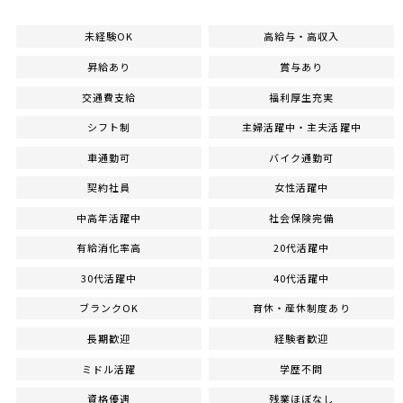
未経験OK
高給与・高収入
昇給あり
賞与あり
交通費支給
福利厚生充実
シフト制
主婦活躍中・主夫活躍中
車通勤可
バイク通勤可
契約社員
女性活躍中
中高年活躍中
社会保険完備
有給消化率高
20代活躍中
30代活躍中
40代活躍中
ブランクOK
育休・産休制度あり
長期歓迎
経験者歓迎
ミドル活躍
学歴不問
資格優遇
残業ほぼなし