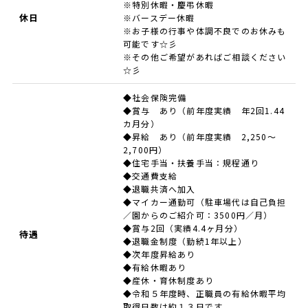
※特別休暇・慶弔休暇
休日
※バースデー休暇
※お子様の行事や体調不良でのお休みも
可能です☆彡
※その他ご希望があればご相談ください
☆彡
◆社会保険完備
◆賞与 あり（前年度実績 年2回1.44
カ月分）
◆昇給 あり（前年度実績 2,250～
2,700円）
◆住宅手当・扶養手当：規程通り
◆交通費支給
◆退職共済へ加入
◆マイカー通勤可（駐車場代は自己負担
／園からのご紹介可：3500円／月）
◆賞与2回（実績4.4ヶ月分）
待遇
◆退職金制度（勤続1年以上）
◆次年度昇給あり
◆有給休暇あり
◆産休・育休制度あり
◆令和５年度時、正職員の有給休暇平均
取得日数は約１３日です。