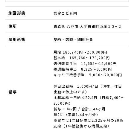
施設形態
認定こども園
住所
青森県 八戸市 大字白銀町浜崖１３−２
雇用形態
契約・臨時・期間社員
月給 185,740円～200,800円
基本給 165,760〜179,200円
処遇改善手当 11,655〜12,600円
処遇臨時手当 8,325〜9,000円
キャリア改善手当 5,000〜20,000円
休日出勤時 1,000円/日（現在、休日
給与
出勤は休止中です）
＊基本給＝日給×22.4日（日給7,400〜
8,000円）
賞与： 年2回 / 合計1.44ヶ月
年2回（実績1.44ヶ月分）
※賞与は1年目冬季は2.325ヶ月の30％
支給（1年勤務後から満額支給）