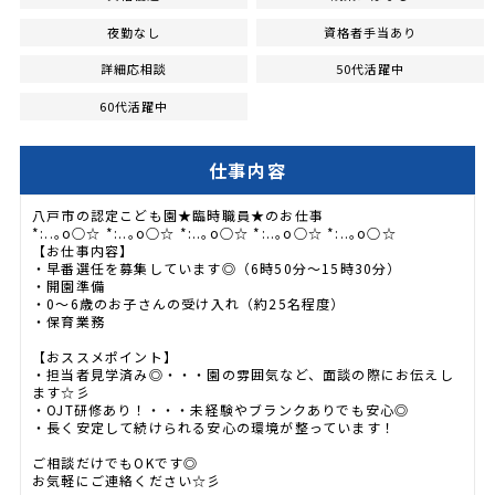
夜勤なし
資格者手当あり
詳細応相談
50代活躍中
60代活躍中
仕事内容
八戸市の認定こども園★臨時職員★のお仕事
*:..｡o○☆ *:..｡o○☆ *:..｡o○☆ *:..｡o○☆ *:..｡o○☆
【お仕事内容】
・早番選任を募集しています◎（6時50分〜15時30分）
・開園準備
・0～6歳のお子さんの受け入れ（約25名程度）
・保育業務
【おススメポイント】
・担当者見学済み◎・・・園の雰囲気など、面談の際にお伝えし
ます☆彡
・OJT研修あり！・・・未経験やブランクありでも安心◎
・長く安定して続けられる安心の環境が整っています！
ご相談だけでもOKです◎
お気軽にご連絡ください☆彡