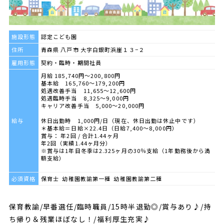
施設形態
認定こども園
住所
青森県 八戸市 大字白銀町浜崖１３−２
雇用形態
契約・臨時・期間社員
月給 185,740円～200,800円
基本給 165,760〜179,200円
処遇改善手当 11,655〜12,600円
処遇臨時手当 8,325〜9,000円
キャリア改善手当 5,000〜20,000円
給与
休日出勤時 1,000円/日（現在、休日出勤は休止中です）
＊基本給＝日給×22.4日（日給7,400〜8,000円）
賞与： 年2回 / 合計1.44ヶ月
年2回（実績1.44ヶ月分）
※賞与は1年目冬季は2.325ヶ月の30％支給（1年勤務後から満
額支給）
必須資格
保育士 幼稚園教諭第一種 幼稚園教諭第二種
保育教諭/早番選任/臨時職員/15時半退勤◎/賞与あり♪/持
ち帰り＆残業ほぼなし！/福利厚生充実♪