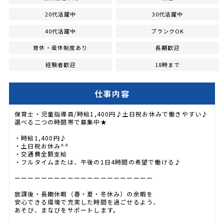
20代活躍中
30代活躍中
40代活躍中
ブランクOK
育休・産休制度あり
長期歓迎
経験者歓迎
18時まで
仕事内容
保育士・児童指導員/時給1,400円♪土日祝お休みで働きやすい♪
選べる二つの時間帯で募集中★
・時給1,400円♪
・土日祝お休み^^
・交通費全額支給
・フルタイムまたは、午後の1日4時間の希望で働ける♪
ーーーーーーーーーーーーーーーーーーーーー
放課後・長期休暇（春・夏・冬休み）の余暇を
安心できる環境で充実した時間を過ごせるよう、
あそび、まなびをサポートします。