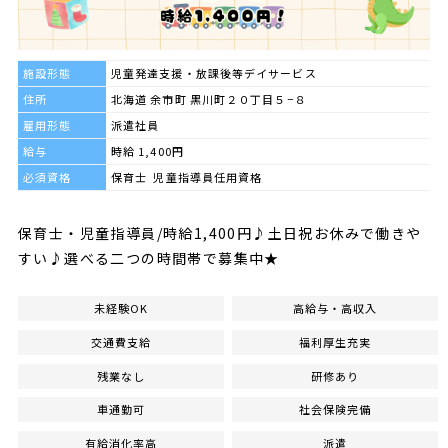
施設形態
児童発達支援・放課後等デイサービス
住所
北海道 余市町 黒川町２０丁目５−８
雇用形態
派遣社員
給与
時給 1,400円
必須資格
保育士 児童指導員任用資格
保育士・児童指導員/時給1,400円♪土日祝お休みで働きや
すい♪選べる二つの時間帯で募集中★
未経験OK
高給与・高収入
交通費支給
福利厚生充実
残業なし
研修あり
車通勤可
社会保険完備
有給消化率高
派遣