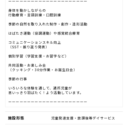
ーーーーーーーーーーーーーーーーーーーーー
身体を動かしながらの
行動療育・言語訓練・口腔訓練
季節の自然を取り入れた制作・創作・造形活動
はばたき運動（協調運動）や感覚統合療育
コミュニケーションスキル向上
（SST・振り返り発表）
個別学習（学習支援・お習字など）
共同活動・お楽しみ会
（クッキング・30分作業・お誕生日会）
季節の行事
いろいろな体験を通して、通所児童が
思いっきり羽ばたく！よう活動しています。
ーーーーーーーーーーーーーーーーーーーーー
施設形態
児童発達支援・放課後等デイサービス