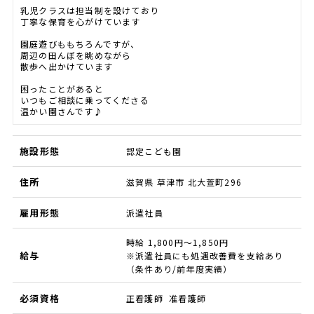
乳児クラスは担当制を設けており
丁寧な保育を心がけています
園庭遊びももちろんですが、
周辺の田んぼを眺めながら
散歩へ出かけています
困ったことがあると
いつもご相談に乗ってくださる
温かい園さんです♪
施設形態
認定こども園
住所
滋賀県 草津市 北大萱町296
雇用形態
派遣社員
時給 1,800円～1,850円
給与
※派遣社員にも処遇改善費を支給あり
（条件あり/前年度実績）
必須資格
正看護師 准看護師