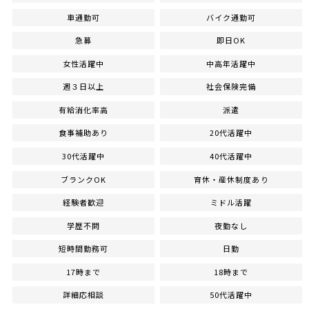
車通勤可
バイク通勤可
急募
即日OK
女性活躍中
中高年活躍中
週３日以上
社会保険完備
有給消化率高
派遣
食事補助あり
20代活躍中
30代活躍中
40代活躍中
ブランクOK
育休・産休制度あり
経験者歓迎
ミドル活躍
学歴不問
夜勤なし
短時間勤務可
日勤
17時まで
18時まで
詳細応相談
50代活躍中