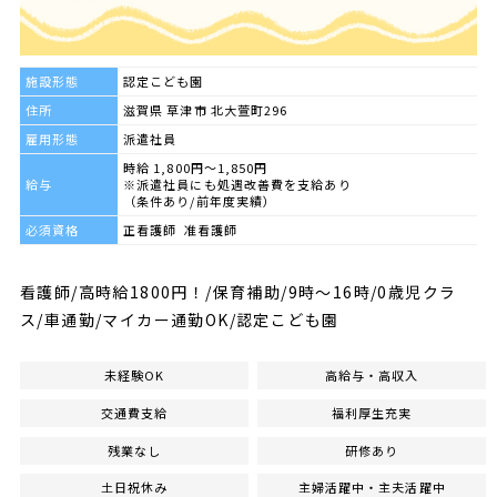
施設形態
認定こども園
住所
滋賀県 草津市 北大萱町296
雇用形態
派遣社員
時給 1,800円～1,850円
給与
※派遣社員にも処遇改善費を支給あり
（条件あり/前年度実績）
必須資格
正看護師 准看護師
看護師/高時給1800円！/保育補助/9時～16時/0歳児クラ
ス/車通勤/マイカー通勤OK/認定こども園
未経験OK
高給与・高収入
交通費支給
福利厚生充実
残業なし
研修あり
土日祝休み
主婦活躍中・主夫活躍中