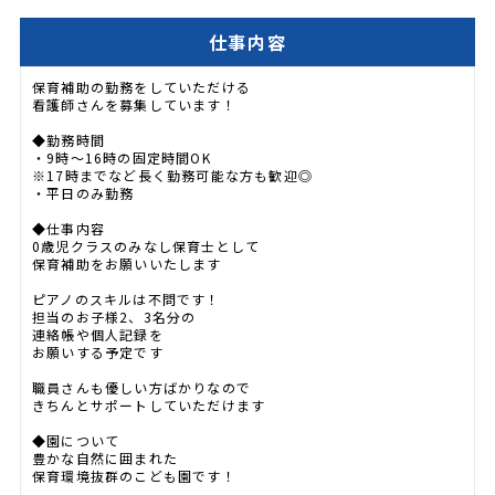
仕事内容
保育補助の勤務をしていただける
看護師さんを募集しています！
◆勤務時間
・9時～16時の固定時間OK
※17時までなど長く勤務可能な方も歓迎◎
・平日のみ勤務
◆仕事内容
0歳児クラスのみなし保育士として
保育補助をお願いいたします
ピアノのスキルは不問です！
担当のお子様2、3名分の
連絡帳や個人記録を
お願いする予定です
職員さんも優しい方ばかりなので
きちんとサポートしていただけます
◆園について
豊かな自然に囲まれた
保育環境抜群のこども園です！