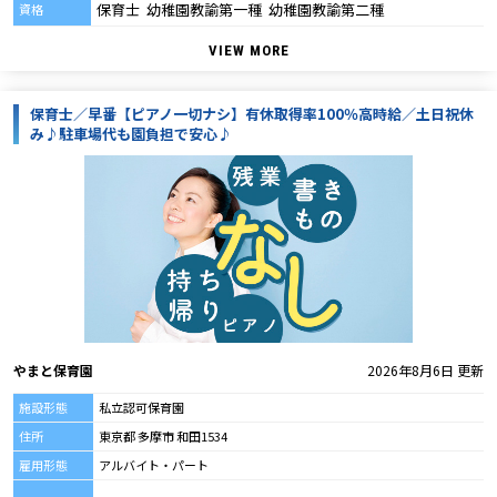
保育士 幼稚園教諭第一種 幼稚園教諭第二種
資格
VIEW MORE
保育士／早番【ピアノ一切ナシ】有休取得率100％高時給／土日祝休
み♪駐車場代も園負担で安心♪
やまと保育園
2026年8月6日 更新
施設形態
私立認可保育園
住所
東京都 多摩市 和田1534
雇用形態
アルバイト・パート