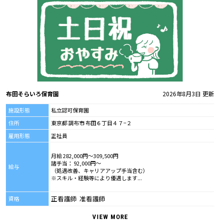
布田そらいろ保育園
2026年8月3日 更新
施設形態
私立認可保育園
住所
東京都 調布市 布田６丁目４７−２
雇用形態
正社員
月給 282,000円～309,500円
諸手当： 92,000円～
給与
（処遇改善、キャリアアップ手当含む）
※スキル・経験等により優遇します...
正看護師 准看護師
資格
VIEW MORE