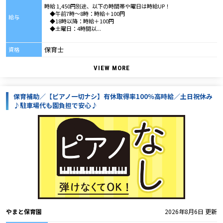
時給 1,450円別途、以下の時間帯や曜日は時給UP！
◆午前7時～8時：時給＋100円
給与
◆18時以降：時給＋100円
◆土曜日：4時間以...
保育士
資格
VIEW MORE
保育補助／【ピアノ一切ナシ】有休取得率100％高時給／土日祝休み
♪駐車場代も園負担で安心♪
やまと保育園
2026年8月6日 更新