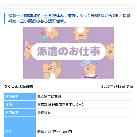
保育士／時間固定／土日祝休み♪書類ナシ♪1日6時間からOK／保育
補助／広い園庭のある認可保育...
つくしんぼ保育園
2026年8月3日 更新
施設形態
私立認可保育園
住所
東京都 日野市 南平５丁目８−２
雇用形態
派遣社員
給与
時給 1,650円～1,800円