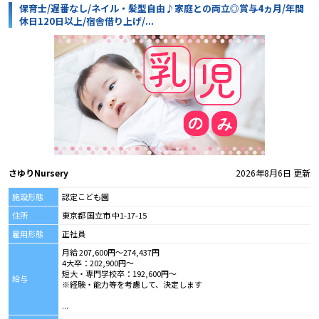
保育士/遅番なし/ネイル・髪型自由♪家庭との両立◎賞与4ヵ月/年間
休日120日以上/宿舎借り上げ/...
さゆりNursery
2026年8月6日 更新
施設形態
認定こども園
住所
東京都 国立市 中1-17-15
雇用形態
正社員
月給 207,600円～274,437円
4大卒：202,900円～
短大・専門学校卒：192,600円～
給与
※経験・能力等を考慮して、決定します
...