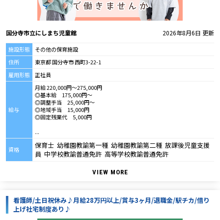
国分寺市立にしまち児童館
2026年8月6日 更新
施設形態
その他の保育施設
住所
東京都 国分寺市 西町3-22-1
雇用形態
正社員
月給 220,000円～275,000円
◎基本給 175,000円～
◎調整手当 25,000円～
給与
◎地域手当 15,000円
◎固定残業代 5,000円
...
保育士 幼稚園教諭第一種 幼稚園教諭第二種 放課後児童支援
資格
員 中学校教諭普通免許 高等学校教諭普通免許
VIEW MORE
看護師/土日祝休み♪月給28万円以上/賞与3ヶ月/退職金/駅チカ/借り
上げ社宅制度あり♪