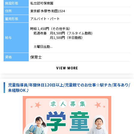
施設形態
私立認可保育園
住所
東京都 多摩市 和田1534
雇用形態
アルバイト・パート
時給 1,450円（その他手当）
処遇改善 月8,500円（フルタイム勤務)
給与
月1,500円（半日勤務）
土曜日出勤...
保育士
資格
VIEW MORE
児童指導員/年間休日120日以上/児童館でのお仕事☆駅チカ/賞与あり/
未経験OK♪