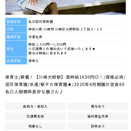
施設形態
私立認可保育園
住所
神奈川県 川崎市 川崎区大師駅前１丁目２−１５
雇用形態
派遣社員
時給 1,550円～1,650円
給与
※交通費との兼ね合いで前後いたします★
賞与は時給に含まれます
必須資格
保育士
保育士/新着！【川崎大師駅】高時給1650円◎！/資格必須/
認可保育園/派遣/駅チカ保育園★/2020年4月開園の定員60
名◎人間関係良好な園さん♪
高給与・高収入
賞与あり
交通費支給
福利厚生充実
残業なし
研修あり