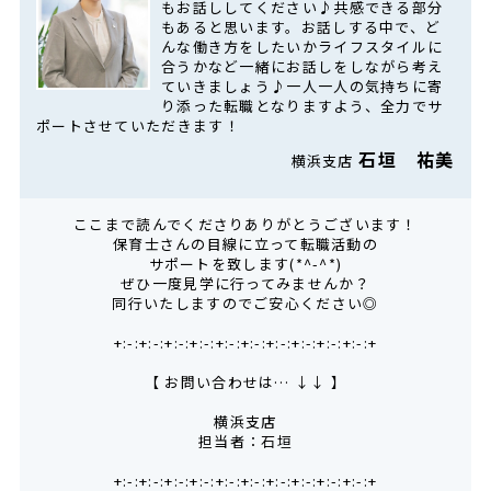
もお話ししてください♪共感できる部分
もあると思います。お話しする中で、ど
んな働き方をしたいかライフスタイルに
合うかなど一緒にお話しをしながら考え
ていきましょう♪一人一人の気持ちに寄
り添った転職となりますよう、全力でサ
ポートさせていただきます！
石垣 祐美
横浜支店
ここまで読んでくださりありがとうございます！
保育士さんの目線に立って転職活動の
サポートを致します(*^-^*)
ぜひ一度見学に行ってみませんか？
同行いたしますのでご安心ください◎
+:-:+:-:+:-:+:-:+:-:+:-:+:-:+:-:+:-:+:-:+
【 お問い合わせは… ↓↓ 】
横浜支店
担当者：石垣
+:-:+:-:+:-:+:-:+:-:+:-:+:-:+:-:+:-:+:-:+