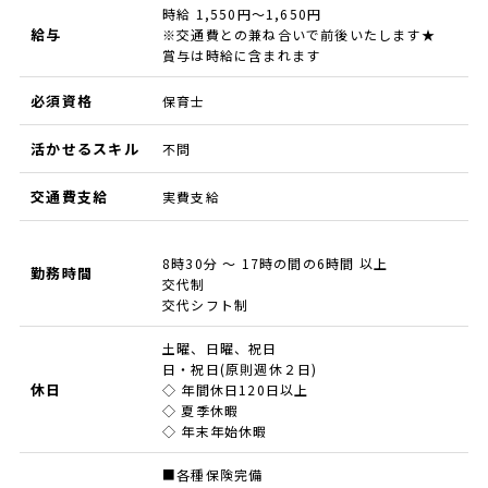
時給 1,550円～1,650円
給与
※交通費との兼ね合いで前後いたします★
賞与は時給に含まれます
必須資格
保育士
活かせるスキル
不問
交通費支給
実費支給
8時30分 ～ 17時の間の6時間 以上
勤務時間
交代制
交代シフト制
土曜、日曜、祝日
日・祝日(原則週休２日)
休日
◇ 年間休日120日以上
◇ 夏季休暇
◇ 年末年始休暇
■各種保険完備