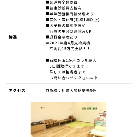
■交通費全額支給
■健康診断費支給有
■半年勤務後有給休暇あり
■産休・育休有(勤続1年以上)
■お子様の体調不良や
行事の場合はお休みOK
待遇
■退職金制度あり
⇒2021年度4月支給実績
平均約15万円支給！！
■有給休暇1か月のうち最大
5日間取得できます！
詳しくは担当者まで
お問い合わせくださいね♪
アクセス
京急線：川崎大師駅徒歩5分