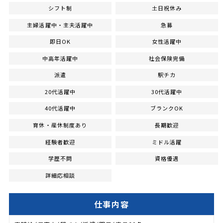
シフト制
土日祝休み
主婦活躍中・主夫活躍中
急募
即日OK
女性活躍中
中高年活躍中
社会保険完備
派遣
駅チカ
20代活躍中
30代活躍中
40代活躍中
ブランクOK
育休・産休制度あり
長期歓迎
経験者歓迎
ミドル活躍
学歴不問
資格優遇
詳細応相談
仕事内容