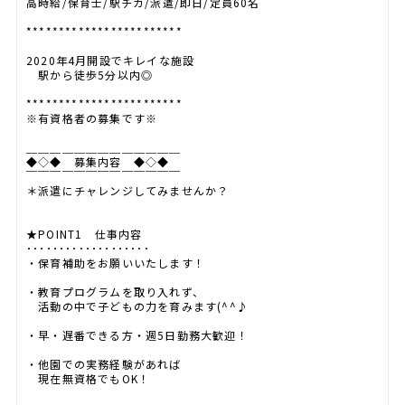
高時給/保育士/駅チカ/派遣/即日/定員60名
************************
2020年4月開設でキレイな施設
駅から徒歩5分以内◎
************************
※有資格者の募集です※
＿＿＿＿＿＿＿＿＿＿＿＿＿
◆◇◆ 募集内容 ◆◇◆
￣￣￣￣￣￣￣￣￣￣￣￣￣
＊派遣にチャレンジしてみませんか？
★POINT1 仕事内容
･･･････････････････
・保育補助をお願いいたします！
・教育プログラムを取り入れず、
活動の中で子どもの力を育みます(^^♪
・早・遅番できる方・週5日勤務大歓迎！
・他園での実務経験があれば
現在無資格でもOK！