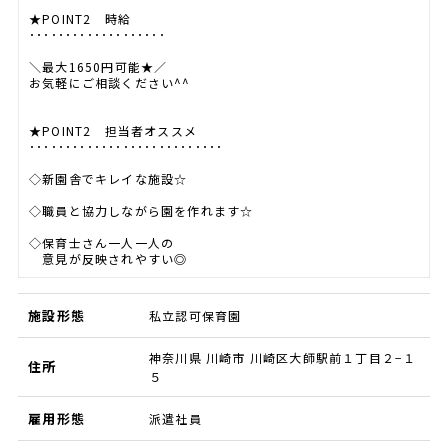
★POINT2 時給
･･･････････････････
＼最大1650円可能★／
お気軽にご相談ください^^
★POINT2 担当者オススメ
･･･････････････････････････
◇新園舎でキレイな施設☆
◇職員と協力しながら園を作れます☆
◇保育士さん一人一人の
意見が反映されやすい◎
施設形態
私立認可保育園
神奈川県 川崎市 川崎区大師駅前１丁目２−１
住所
５
雇用形態
派遣社員