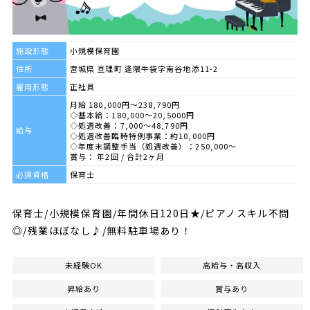
施設形態
小規模保育園
住所
宮城県 亘理町 逢隈牛袋字南谷地添11-2
雇用形態
正社員
月給 180,000円～238,790円
◇基本給：180,000～20,5000円
◇処遇改善：7,000～48,790円
給与
◇処遇改善臨時特例事業：約10,000円
◇年度末調整手当（処遇改善）：250,000～
賞与： 年2回 / 合計2ヶ月
必須資格
保育士
保育士/小規模保育園/年間休日120日★/ピアノスキル不問
◎/残業ほぼなし♪/無料駐車場あり！
未経験OK
高給与・高収入
昇給あり
賞与あり