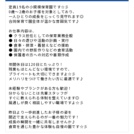
定員19名の小規模保育園です☆彡
0歳〜2歳のお子様を対象としており、
一人ひとりの成長をじっくり見守れます◎
合同保育で園全体が温かな雰囲気です♪
お仕事内容は、
● クラス担任としての保育業務全般
● 日々の遊びや活動の計画・実行
● 食事・排泄・着替えなどの援助
● 園内での野菜作りなどの食育活動
● 保護者の方への対応や書類作成
年間休日は120日とたっぷり！
残業もほとんどない環境ですので、
プライベートも大切にできますよ☆彡
メリハリをつけて働きたい方に最適です♪
未経験やブランクがある方も歓迎！
分からないことは先輩スタッフが
すぐに教えられる体制を整えています◎
風通しが良く相談しやすい職場ですよ☆彡
昨日より一歩前進したお子様の姿を
間近で支えられるのが一番の魅力です！
成長の瞬間を一緒に共有しませんか♪
食育を通じた豊かな体験も自慢の園です☆彡