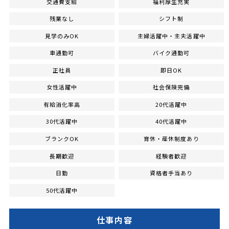
交通費支給
福利厚生充実
残業なし
シフト制
見学のみOK
主婦活躍中・主夫活躍中
車通勤可
バイク通勤可
正社員
即日OK
女性活躍中
社会保険完備
有給消化率高
20代活躍中
30代活躍中
40代活躍中
ブランクOK
育休・産休制度あり
長期歓迎
経験者歓迎
日勤
資格者手当あり
50代活躍中
仕事内容