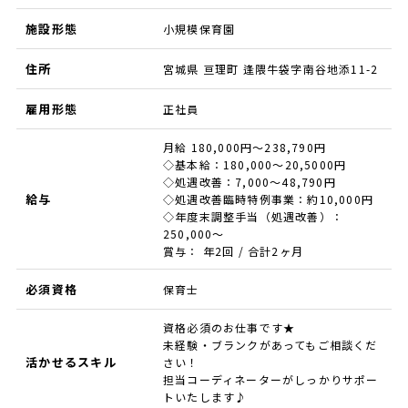
施設形態
小規模保育園
住所
宮城県 亘理町 逢隈牛袋字南谷地添11-2
雇用形態
正社員
月給 180,000円～238,790円
◇基本給：180,000～20,5000円
◇処遇改善：7,000～48,790円
給与
◇処遇改善臨時特例事業：約10,000円
◇年度末調整手当（処遇改善）：
250,000～
賞与： 年2回 / 合計2ヶ月
必須資格
保育士
資格必須のお仕事です★
未経験・ブランクがあってもご相談くだ
活かせるスキル
さい！
担当コーディネーターがしっかりサポー
トいたします♪