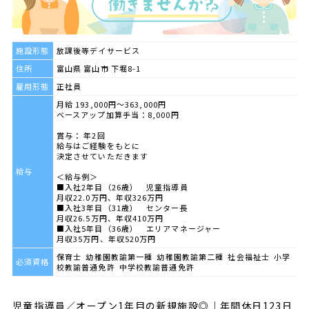
施設形態
放課後等デイサービス
住所
富山県 富山市 下堀8-1
雇用形態
正社員
月給 193,000円～363,000円
ベースアップ加算手当：8,000円
賞与： 年2回
給与はご経験をもとに
決定させていただきます
給与
＜給与例＞
■入社2年目（26歳） 児童指導員
月収22.0万円、年収326万円
■入社3年目（31歳） センター長
月収26.5万円、年収410万円
■入社5年目（36歳） エリアマネージャー
月収35万円、年収520万円
保育士 幼稚園教諭第一種 幼稚園教諭第二種 社会福祉士 小学
必須資格
校教諭普通免許 中学校教諭普通免許
児童指導員／オープン1年目の新規施設◎｜年間休日123日