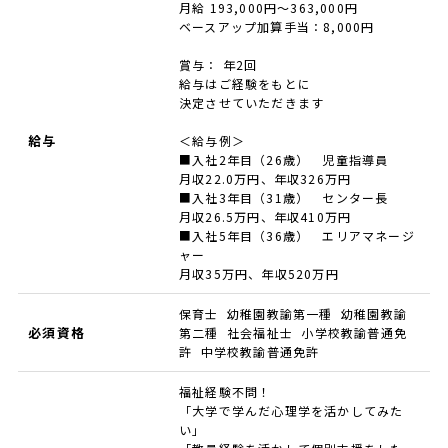
月給 193,000円～363,000円
ベースアップ加算手当：8,000円
賞与： 年2回
給与はご経験をもとに
決定させていただきます
給与
＜給与例＞
■入社2年目（26歳） 児童指導員
月収22.0万円、年収326万円
■入社3年目（31歳） センター長
月収26.5万円、年収410万円
■入社5年目（36歳） エリアマネージ
ャー
月収35万円、年収520万円
保育士 幼稚園教諭第一種 幼稚園教諭
必須資格
第二種 社会福祉士 小学校教諭普通免
許 中学校教諭普通免許
福祉経験不問！
「大学で学んだ心理学を活かしてみた
い」