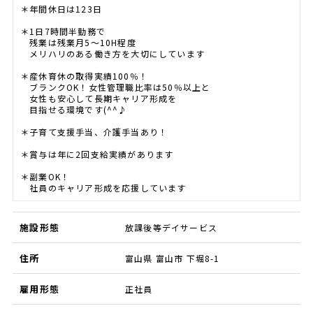
＊年間休日は123日
＊1日7時間半勤務で
残業は残業月5～10H程度
メリハリのある働き方を大切にしています
＊産休育休の取得実績100％！
ブランクOK！女性管理職比率は50％以上と
女性も安心して長期キャリア形成を
目指せる環境です(^^♪
＊子育て支援手当、介護手当あり！
＊賞与は年に2回支給実績があります
＊副業OK！
社員のキャリア形成を応援しています
施設形態
放課後等デイサービス
住所
富山県 富山市 下堀8-1
雇用形態
正社員