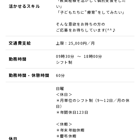
「教員経験を活かして個別支援をした
活かせるスキル
い」
「子どもたちに"療育"をしてみたい」
そんな意欲をお持ちの方の
ご応募をお待ちしています(^^♪
交通費支給
上限：25,000円／月
09時30分 ～ 18時00分
勤務時間
シフト制
勤務時間 - 休憩時間
60分
日曜
＜休日＞
＊月単位のシフト制（9～12日／月の休
日）
＊年間休日123日
＜休暇＞
＊年末年始休暇
＊慶弔休暇
休日