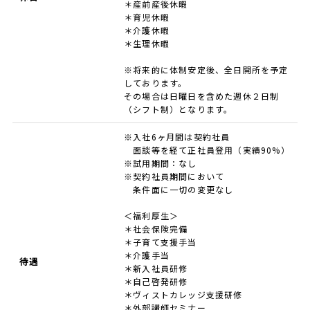
＊産前産後休暇
＊育児休暇
＊介護休暇
＊生理休暇
※将来的に体制安定後、全日開所を予定
しております。
その場合は日曜日を含めた週休２日制
（シフト制）となります。
※入社6ヶ月間は契約社員
面談等を経て正社員登用（実績90%）
※試用期間：なし
※契約社員期間において
条件面に一切の変更なし
＜福利厚生＞
＊社会保険完備
＊子育て支援手当
＊介護手当
待遇
＊新入社員研修
＊自己啓発研修
＊ヴィストカレッジ支援研修
＊外部講師セミナー