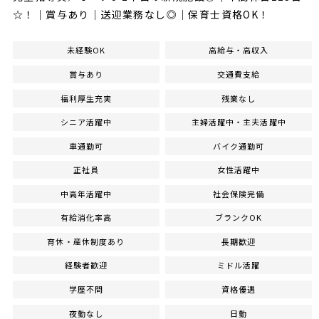
☆！｜賞与あり｜送迎業務なし◎｜保育士資格OK！
未経験OK
高給与・高収入
賞与あり
交通費支給
福利厚生充実
残業なし
シニア活躍中
主婦活躍中・主夫活躍中
車通勤可
バイク通勤可
正社員
女性活躍中
中高年活躍中
社会保険完備
有給消化率高
ブランクOK
育休・産休制度あり
長期歓迎
経験者歓迎
ミドル活躍
学歴不問
資格優遇
夜勤なし
日勤