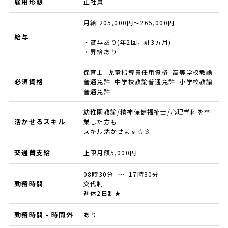
雇用形態
正社員
月給 205,000円～265,000円
給与
・賞与あり(年2回，計3ヵ月)
・昇給あり
保育士 児童指導員任用資格 高等学校教諭
必須資格
普通免許 中学校教諭普通免許 小学校教諭
普通免許
幼稚園教諭/精神保健福祉士/心理学科を卒
活かせるスキル
業した方も
スキル活かせます☆彡
交通費支給
上限月額5,000円
08時30分 ～ 17時30分
勤務時間
交代制
週休2日制★
勤務時間 - 時間外
あり