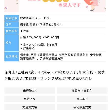
施設形態
放課後等デイサービス
住所
岩手県 花巻市 下根子420番地4
雇用形態
正社員
月給 205,000円～265,000円
給与
・賞与あり(年2回，計3ヵ月)
・昇給あり
保育士 児童指導員任用資格 高等学校教諭普通免許 中学校教
必須資格
諭普通免許 小学校教諭普通免許
保育士/正社員/放デイ/賞与・昇給あり☆彡/年末年始・夏季
休暇充実♪/未経験・ブランク歓迎◎/車通勤OK☆彡
未経験OK
高給与・高収入
昇給あり
賞与あり
交通費支給
福利厚生充実