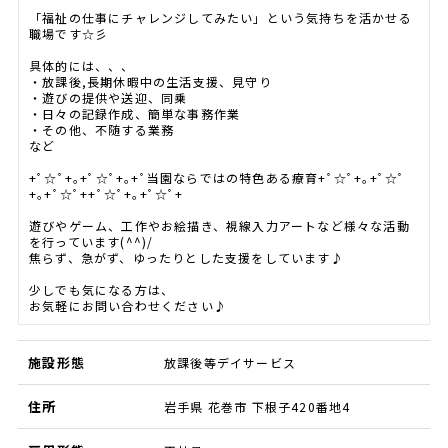
「福祉の仕事にチャレンジしてみたい」という気持ちを活かせる
職場です☆彡
具体的には、、、
・放課後,長期休暇中の生活支援、見守り
・遊びの提供や送迎、同乗
・日々の記録作成、簡単な事務作業
・その他、不随する業務
など
+ﾟ☆ﾟ+｡+ﾟ☆ﾟ+｡+ﾟ当園ならではの特色ある療育+ﾟ☆ﾟ+｡+ﾟ☆ﾟ
+｡+ﾟ☆ﾟ++ﾟ☆ﾟ+｡+ﾟ☆ﾟ+
遊びやゲーム、工作やお絵描き、視線入力アートなど様々な活動
を行っています(^^)/
焦らず、急がず、ゆったりとした支援をしています♪
少しでも気になる方は、
お気軽にお問い合わせください♪
施設形態
放課後等デイサービス
住所
岩手県 花巻市 下根子420番地4