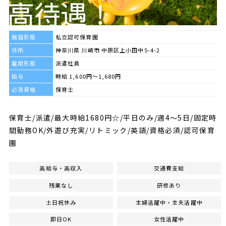
施設形態
私立認可保育園
住所
神奈川県 川崎市 中原区上小田中5-4-2
雇用形態
派遣社員
給与
時給 1,600円～1,680円
必須資格
保育士
保育士/派遣/最大時給1680円☆/平日のみ/週4～5日/固定時
間勤務OK/外遊び充実/リトミック/英語/資格必須/認可保育
園
高給与・高収入
交通費支給
残業なし
研修あり
土日祝休み
主婦活躍中・主夫活躍中
即日OK
女性活躍中