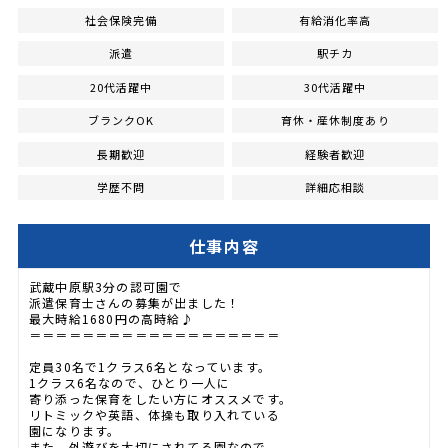
社会保険完備
有給消化率高
派遣
駅チカ
20代活躍中
30代活躍中
ブランクOK
育休・産休制度あり
長期歓迎
経験者歓迎
学歴不問
詳細応相談
仕事内容
武蔵中原駅3分の認可園で
派遣保育士さんの募集が出ました！
最大時給1680円の高時給♪
＝＝＝＝＝＝＝＝＝＝＝＝＝＝＝＝＝＝＝
定員30名で1クラス6名となっています。
1クラス6名なので、ひとり一人に
寄り添った保育をしたい方にオススメです。
リトミックや英語、体操も取り入れている
園になります。
また、外遊びを大切にされてる園なので、