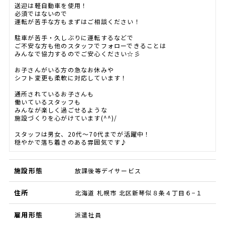
送迎は軽自動車を使用！
必須ではないので
運転が苦手な方もまずはご相談ください！
駐車が苦手・久しぶりに運転するなどで
ご不安な方も他のスタッフでフォローできることは
みんなで協力するのでご安心ください☆彡
お子さんがいる方の急なお休みや
シフト変更も柔軟に対応しています！
通所されているお子さんも
働いているスタッフも
みんなが楽しく過ごせるような
施設づくりを心がけています(^^)/
スタッフは男女、20代～70代までが活躍中！
穏やかで落ち着きのある雰囲気です♪
施設形態
放課後等デイサービス
住所
北海道 札幌市 北区新琴似８条４丁目６−１
雇用形態
派遣社員