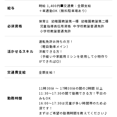
時給 1,400円■交通費：全額支給
給与
＋車通勤OK（無料駐車場あり）
保育士 幼稚園教諭第一種 幼稚園教諭第二種
必須資格
児童指導員任用資格 中学校教諭普通免許
小学校教諭普通免許
運転免許お持ちの方！
（軽自動車メイン）
活かせるスキル
洋裁できる方！
（手縫いや家庭用ミシンを使用して小物作り
ができれば◎）
交通費支給
全額支給！
11時30分 ～ 17時30分の間の2時間 以上
11:30～17:30の間で勤務できる方！平日の
勤務時間
みもOK
16:00～17:30は児童が多い時間帯のため必
須です！
まずはご希望の勤務時間を教えてください♪