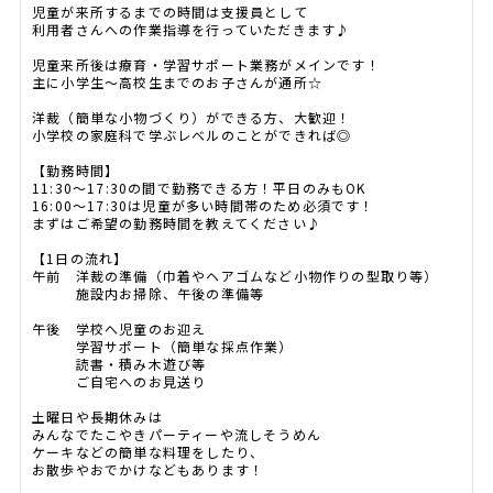
児童が来所するまでの時間は支援員として
利用者さんへの作業指導を行っていただきます♪
児童来所後は療育・学習サポート業務がメインです！
主に小学生～高校生までのお子さんが通所☆
洋裁（簡単な小物づくり）ができる方、大歓迎！
小学校の家庭科で学ぶレベルのことができれば◎
【勤務時間】
11:30～17:30の間で勤務できる方！平日のみもOK
16:00～17:30は児童が多い時間帯のため必須です！
まずはご希望の勤務時間を教えてください♪
【1日の流れ】
午前 洋裁の準備（巾着やヘアゴムなど小物作りの型取り等）
施設内お掃除、午後の準備等
午後 学校へ児童のお迎え
学習サポート（簡単な採点作業）
読書・積み木遊び等
ご自宅へのお見送り
土曜日や長期休みは
みんなでたこやきパーティーや流しそうめん
ケーキなどの簡単な料理をしたり、
お散歩やおでかけなどもあります！