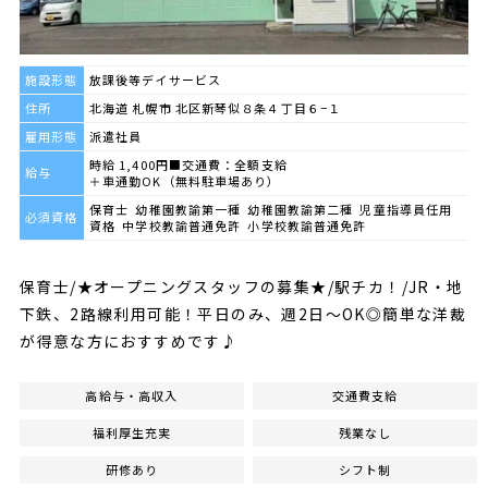
施設形態
放課後等デイサービス
住所
北海道 札幌市 北区新琴似８条４丁目６−１
雇用形態
派遣社員
時給 1,400円■交通費：全額支給
給与
＋車通勤OK（無料駐車場あり）
保育士 幼稚園教諭第一種 幼稚園教諭第二種 児童指導員任用
必須資格
資格 中学校教諭普通免許 小学校教諭普通免許
保育士/★オープニングスタッフの募集★/駅チカ！/JR・地
下鉄、2路線利用可能！平日のみ、週2日～OK◎簡単な洋裁
が得意な方におすすめです♪
高給与・高収入
交通費支給
福利厚生充実
残業なし
研修あり
シフト制