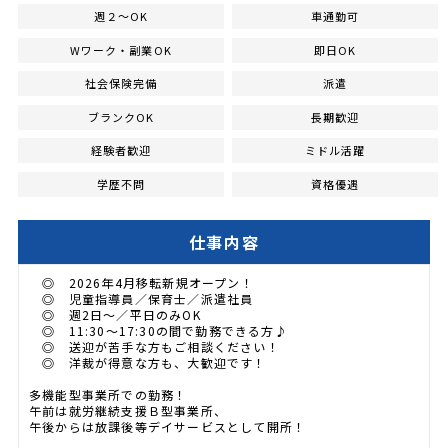
週２～OK
車通勤可
Wワーク・副業OK
即日OK
社会保険完備
派遣
ブランクOK
長期歓迎
経験者歓迎
ミドル活躍
学歴不問
資格優遇
仕事内容
◎ 2026年4月移転新規オープン！
◎ 児童指導員／保育士／派遣社員
◎ 週2日～／平日のみOK
◎ 11:30～17:30の間で勤務できる方♪
◎ 送迎が苦手な方もご相談ください！
◎ 洋裁が得意な方も、大歓迎です！
多機能型事業所での勤務！
午前は就労継続支援Ｂ型事業所、
午後からは放課後等デイサービスとして開所！