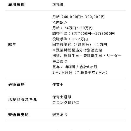
雇用形態
正社員
月給 240,000円～300,000円
＜内訳＞
月給：24万円～30万円
調整手当：3万7000円～5万8000円
役職手当：0～2万円
給与
固定残業代（4時間分）：1万円
※残業時間超過分は別途支給
別途、経験手当・管理職手当・リーダー
手当あり
賞与： 年3回 / 合計6ヶ月
2～6ヶ月分（全職員平均3ヶ月）
必須資格
保育士
保育士経験
活かせるスキル
ブランク歓迎◎
交通費支給
規定あり