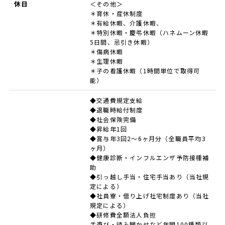
休日
＜その他＞
＊育休・産休制度
＊有給休暇、介護休暇、
＊特別休暇・慶弔休暇（ハネムーン休暇
5日間、忌引き休暇）
＊傷病休暇
＊生理休暇
＊子の看護休暇（1時間単位で取得可
能）
◆交通費規定支給
◆退職時給付制度
◆社会保険完備
◆昇給年1回
◆賞与年3回2～6ヶ月分（全職員平均3
ヶ月）
◆健康診断・インフルエンザ予防接種補
助
◆引っ越し手当・住宅手当あり（当社規
定による）
◆社員寮・借り上げ社宅制度あり（当社
規定による）
◆研修費全額法人負担
手遊び・読み聞かせなど年間100種類以