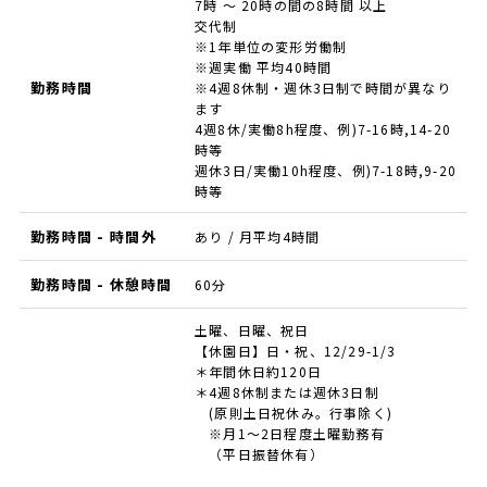
7時 ～ 20時の間の8時間 以上
交代制
※1年単位の変形労働制
※週実働 平均40時間
勤務時間
※4週8休制・週休3日制で時間が異なり
ます
4週8休/実働8h程度、例)7-16時,14-20
時等
週休3日/実働10h程度、例)7-18時,9-20
時等
勤務時間 - 時間外
あり / 月平均4時間
勤務時間 - 休憩時間
60分
土曜、日曜、祝日
【休園日】日・祝、12/29-1/3
＊年間休日約120日
＊4週8休制または週休3日制
(原則土日祝休み。行事除く)
※月1～2日程度土曜勤務有
（平日振替休有）