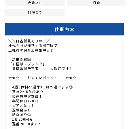
夜勤なし
日勤
18時まで
仕事内容
＼＼日吉駅最寄りの／／
株式会社が運営する認可園で
正社員の保育士募集中☆彡
「幼稚園教諭」
「未経験・ブランク」
「資格習得予定者」 大歓迎です！
＿＿＿＿＿＿＿＿＿＿＿＿＿＿＿＿＿＿
☆★☆ おすすめポイント ☆★☆
￣￣￣￣￣￣￣￣￣￣￣￣￣￣￣￣￣￣
・4週8休制or週休3日制が選べます◎
・賞与2～6か月あり！
・交通費規定支給！
・年間休日120日
・ピアノなし！
・退職金あり
・給食あり◎
1食250円★
・遅番20:00まで！
＿＿＿＿＿＿＿＿＿＿＿＿＿＿＿＿＿＿