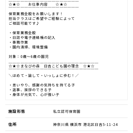
☆★☆ お仕事内容 ☆★☆
￣￣￣￣￣￣￣￣￣￣￣￣￣￣￣￣￣￣
保育業務全般をお願いします！
担当クラスはご希望やご経験によって
ご相談可能です♪
・保育業務全般
・日誌や電子連絡帳の記入
・事務作業
・園内清掃、環境整備
対象：0歳～6歳の園児
＿＿＿＿＿＿＿＿＿＿＿＿＿＿＿＿＿＿＿＿＿＿＿
☆★☆まなびの森 日吉こども園の理念 ☆★☆
￣￣￣￣￣￣￣￣￣￣￣￣￣￣￣￣￣￣￣￣￣￣￣
＼ほめて・諭して・いっしょに歩む！／
・思いやり、感謝の気持ちを持てる子
・返事、挨拶のできる子
・身体が元気で、心が強い子
施設形態
私立認可保育園
住所
神奈川県 横浜市 港北区日吉5-11-24