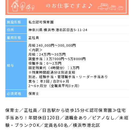
施設形態
私立認可保育園
住所
神奈川県 横浜市 港北区日吉5-11-24
雇用形態
正社員
月給 240,000円～300,000円
＜内訳＞
月給：24万円～30万円
調整手当：3万7000円～5万8000円
役職手当：0～2万円
給与
固定残業代（4時間分）：1万円
※残業時間超過分は別途支給
別途、経験手当・管理職手当・リーダー手当あり
賞与： 年3回 / 合計6ヶ月
2～6ヶ月分（全職員平均3ヶ月）
必須資格
保育士
保育士／正社員／日吉駅から徒歩15分≪認可保育園≫住宅
手当あり！年間休日120日／退職金あり／ピアノなし／未経
験・ブランクOK／定員名60名／横浜市港北区