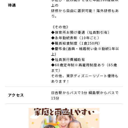
待遇
上の
研修から自由に選択可能！海外研修もあ
り。
《その他》
◆保育所お預け優遇（社員割引有）
◆永年勤続表彰（10年ごと）
◆職員給食制度（1食250円）
◆慶弔金(香典・結婚祝い金※勤続1年以
上)
◆社員旅行費補助有
◆60歳定年制※再雇用制度あり（65歳
まで）
その他、東京ディズニーリゾート優待も
あります！
日吉駅からバスで5分 綱島駅からバスで
アクセス
15分