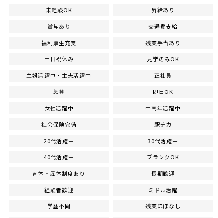
未経験OK
昇給あり
賞与あり
交通費支給
福利厚生充実
残業手当あり
土日祝休み
見学のみOK
主婦活躍中・主夫活躍中
正社員
急募
即日OK
女性活躍中
中高年活躍中
社会保険完備
駅チカ
20代活躍中
30代活躍中
40代活躍中
ブランクOK
育休・産休制度あり
長期歓迎
経験者歓迎
ミドル活躍
学歴不問
残業ほぼなし