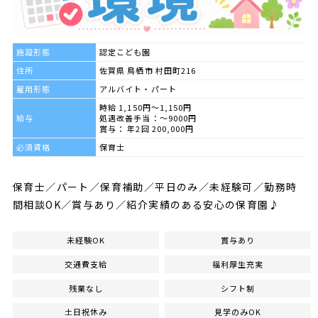
施設形態
認定こども園
住所
佐賀県 鳥栖市 村田町216
雇用形態
アルバイト・パート
時給 1,150円～1,150円
給与
処遇改善手当：～9000円
賞与： 年2回 200,000円
必須資格
保育士
保育士／パート／保育補助／平日のみ／未経験可／勤務時
間相談OK／賞与あり／紹介実績のある安心の保育園♪
未経験OK
賞与あり
交通費支給
福利厚生充実
残業なし
シフト制
土日祝休み
見学のみOK