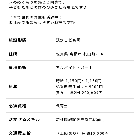
木のぬくもりを感じる園舎で、
子どもたちとのびのび過ごせる環境です♪
子育て世代の先生も活躍中！
お休みの相談もしやすい職場です◎
施設形態
認定こども園
住所
佐賀県 鳥栖市 村田町216
雇用形態
アルバイト・パート
時給 1,150円～1,150円
給与
処遇改善手当：～9000円
賞与： 年2回 200,000円
必須資格
保育士
活かせるスキル
幼稚園教諭免許あれば尚可
交通費支給
（上限あり） 月額10,000円