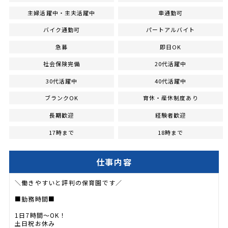
主婦活躍中・主夫活躍中
車通勤可
バイク通勤可
パートアルバイト
急募
即日OK
社会保険完備
20代活躍中
30代活躍中
40代活躍中
ブランクOK
育休・産休制度あり
長期歓迎
経験者歓迎
17時まで
18時まで
仕事内容
＼働きやすいと評判の保育園です／
■勤務時間■
1日7時間～OK！
土日祝お休み