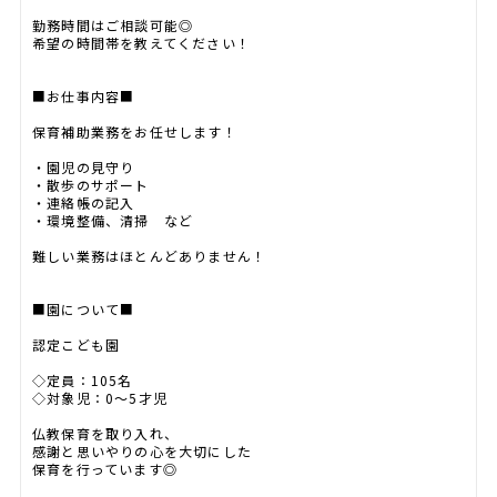
勤務時間はご相談可能◎
希望の時間帯を教えてください！
■お仕事内容■
保育補助業務をお任せします！
・園児の見守り
・散歩のサポート
・連絡帳の記入
・環境整備、清掃 など
難しい業務はほとんどありません！
■園について■
認定こども園
◇定員：105名
◇対象児：0～5才児
仏教保育を取り入れ、
感謝と思いやりの心を大切にした
保育を行っています◎